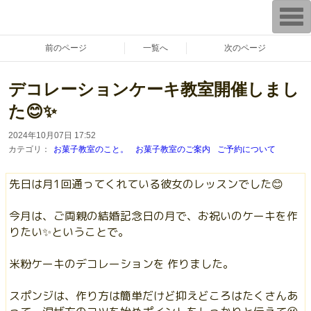
漢方 薬膳 養生 鳥取県 倉吉市 料理教室 レシピ販売
T
『あきさんちのごはんとおやつ』
〜家族がよろこぶ家庭料理とおやつ。〜
o
お菓子教室 初心者さん 料理教室 ハーブ ハーブティー 日本ハーブスイー
g
ツ協会
g
前のページ
一覧へ
次のページ
l
e
n
デコレーションケーキ教室開催しまし
a
v
i
た😊✨
g
a
2024年10月07日 17:52
t
i
カテゴリ：
お菓子教室のこと。
お菓子教室のご案内
ご予約について
o
n
先日は月1回通ってくれている彼女のレッスンでした😊
今月は、ご両親の結婚記念日の月で、お祝いのケーキを作
りたい✨ということで。
米粉ケーキのデコレーションを 作りました。
スポンジは、作り方は簡単だけど抑えどころはたくさんあ