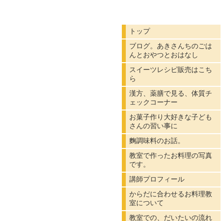
トップ
ブログ。あきさんちのごは
んとおやつとおはなし
スイーツレシピ販売はこち
ら
漢方、薬膳で見る、体質チ
ェックコーナー
お菓子作り大好きな子ども
さんの習い事に
麴調味料のお話。
教室で作ったお料理の写真
です。
講師プロフィール
からだに合わせるお料理教
室について
教室での、だいたいの流れ