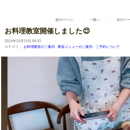
漢方 薬膳 養生 鳥取県 倉吉市 料理教室 レシピ販売
『あきさんちのごはんとおやつ』
〜家族がよろこぶ家庭料理とおやつ。〜
お菓子教室 初心者さん 料理教室 ハーブ ハーブティー 日本ハーブスイーツ協
前のページ
一覧へ
次のペ
お料理教室開催しました😊
2024年10月10日 09:32
カテゴリ：
お料理教室のご案内
教室メニューのご案内
ご予約について