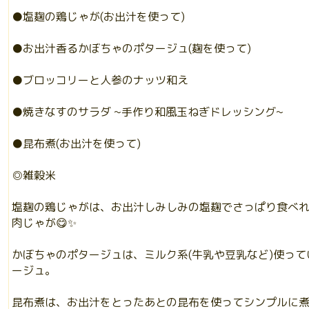
●塩麹の鶏じゃが(お出汁を使って)
●お出汁香るかぼちゃのポタージュ(麹を使って)
●ブロッコリーと人参のナッツ和え
●焼きなすのサラダ ~手作り和風玉ねぎドレッシング~
●昆布煮(お出汁を使って)
◎雑穀米
塩麹の鶏じゃがは、お出汁しみしみの塩麹でさっぱり食べ
肉じゃが😋✨
かぼちゃのポタージュは、ミルク系(牛乳や豆乳など)使っ
ージュ。
昆布煮は、お出汁をとったあとの昆布を使ってシンプルに