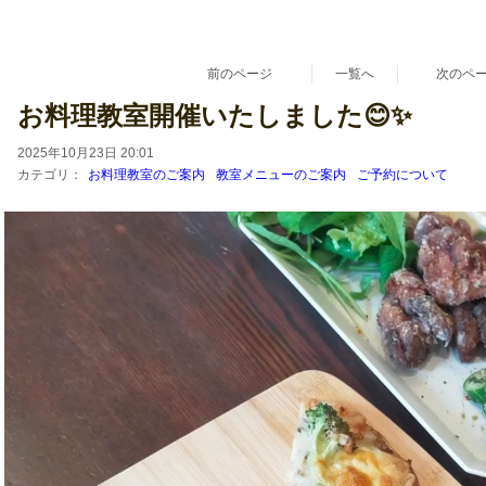
漢方 薬膳 養生 鳥取県 倉吉市 料理教室 レシピ販売
『あきさんちのごはんとおやつ』
〜家族がよろこぶ家庭料理とおやつ。〜
お菓子教室 初心者さん 料理教室 ハーブ ハーブティー 日本ハーブスイーツ協
前のページ
一覧へ
次のペ
お料理教室開催いたしました😊✨
2025年10月23日 20:01
カテゴリ：
お料理教室のご案内
教室メニューのご案内
ご予約について