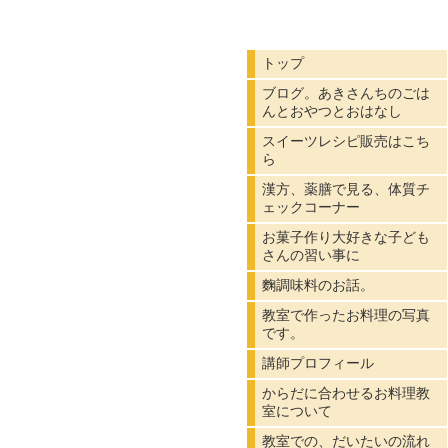
トップ
ブログ。あきさんちのごは
んとおやつとおはなし
スイーツレシピ販売はこち
ら
漢方、薬膳で見る、体質チ
ェックコーナー
お菓子作り大好きな子ども
さんの習い事に
麴調味料のお話。
教室で作ったお料理の写真
です。
講師プロフィール
からだに合わせるお料理教
室について
教室での、だいたいの流れ