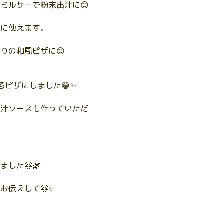
ミルサーで粉末出汁に😊
理に使えます。
りの和風ピザに😊
ピザにしました😁✨
出汁ソースも作っていただ
した🤗🌿
お伝えして🤗✨