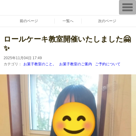
漢方 薬膳 養生 鳥取県 倉吉市 料理教室 レシピ販売
T
『あきさんちのごはんとおやつ』
〜家族がよろこぶ家庭料理とおやつ。〜
o
お菓子教室 初心者さん 料理教室 ハーブ ハーブティー 日本ハーブスイー
g
ツ協会
g
前のページ
一覧へ
次のページ
l
e
n
ロールケーキ教室開催いたしました🤗
a
v
✨
i
g
a
2025年11月04日 17:49
t
カテゴリ：
お菓子教室のこと。
お菓子教室のご案内
ご予約について
i
o
n