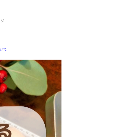
会
ージ
いて