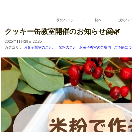
漢方 薬膳 養生 鳥取県 倉吉市 料理教室 レシピ販売
『あきさんちのごはんとおやつ』
〜家族がよろこぶ家庭料理とおやつ。〜
お菓子教室 初心者さん 料理教室 ハーブ ハーブティー 日本ハーブスイーツ協
前のページ
一覧へ
次のペ
クッキー缶教室開催のお知らせ🤗🌿
2025年11月29日 22:35
カテゴリ：
お菓子教室のこと。
米粉のこと
お菓子教室のご案内
ご予約につ