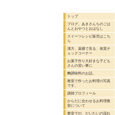
トップ
ブログ。あきさんちのごは
んとおやつとおはなし
スイーツレシピ販売はこち
ら
漢方、薬膳で見る、体質チ
ェックコーナー
お菓子作り大好きな子ども
さんの習い事に
麴調味料のお話。
教室で作ったお料理の写真
です。
講師プロフィール
からだに合わせるお料理教
室について
教室での、だいたいの流れ