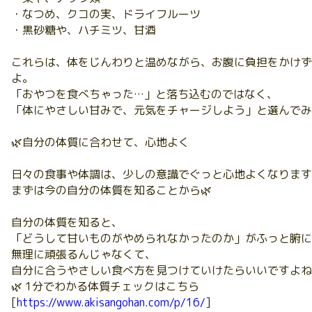
・なつめ、クコの実、ドライフルーツ
・黒砂糖や、ハチミツ、甘酒
これらは、体をじんわりと温めながら、お腹に負担をかけず
よ。
「おやつを食べちゃった…」と落ち込むのではなく、
「体にやさしい甘みで、元気をチャージしよう」と選んでみ
🌿自分の体質に合わせて、心地よく
日々の食事や体調は、少しの意識でぐっと心地よくなります
まずは今の自分の体質を知ることから🌿
自分の体質を知ると、
「どうして甘いものがやめられなかったのか」がふっと腑に
無理に頑張るんじゃなくて、
自分に合うやさしい食べ方を見つけていけたらいいですよね
🌿 1分でわかる体質チェックはこちら
[
https://www.akisangohan.com/p/16/
]