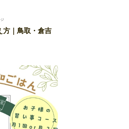
会
ージ
え方｜鳥取・倉吉
明