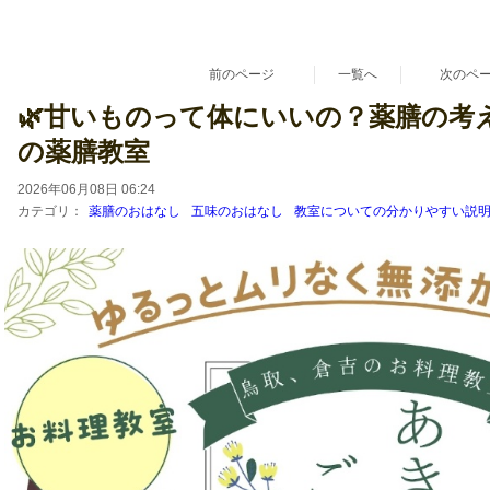
漢方 薬膳 養生 鳥取県 倉吉市 料理教室 レシピ販売
『あきさんちのごはんとおやつ』
〜家族がよろこぶ家庭料理とおやつ。〜
お菓子教室 初心者さん 料理教室 ハーブ ハーブティー 日本ハーブスイーツ協
前のページ
一覧へ
次のペ
🌿甘いものって体にいいの？薬膳の考
の薬膳教室
2026年06月08日 06:24
カテゴリ：
薬膳のおはなし
五味のおはなし
教室についての分かりやすい説