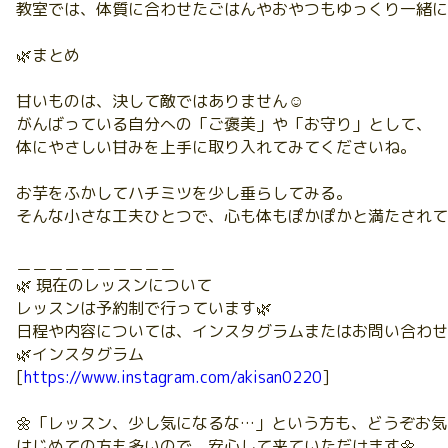
教室では、体質に合わせたごはんやおやつもゆっくり一緒に作
🌿まとめ
甘いものは、決して敵ではありません☺️
がんばっている自分への「ご褒美」や「お守り」として、
体にやさしい甘みを上手に取り入れてみてくださいね。
お芋をふかしてハチミツを少し垂らしてみる。
そんな小さな工夫ひとつで、心も体もぽかぽかと満たされて
＿＿＿＿＿＿＿＿＿＿
🌿 現在のレッスンについて
レッスンは予約制で行っています🌿
日程や内容については、インスタグラムまたはお問い合わせ
🌿インスタグラム
[
https://www.instagram.com/akisan0220
]
🌼「レッスン、少し気になるな…」という方も、どうぞお気
はじめての方も多いので、安心して来ていただけます🌼