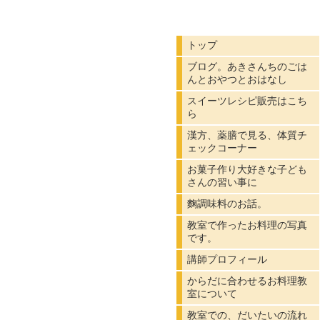
トップ
ブログ。あきさんちのごは
んとおやつとおはなし
スイーツレシピ販売はこち
ら
漢方、薬膳で見る、体質チ
ェックコーナー
お菓子作り大好きな子ども
さんの習い事に
麴調味料のお話。
教室で作ったお料理の写真
です。
講師プロフィール
からだに合わせるお料理教
室について
教室での、だいたいの流れ