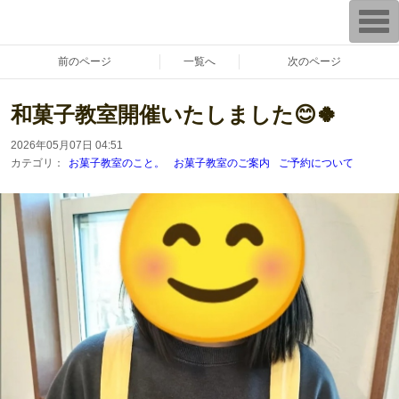
漢方 薬膳 養生 鳥取県 倉吉市 料理教室 レシピ販売
T
『あきさんちのごはんとおやつ』
〜家族がよろこぶ家庭料理とおやつ。〜
o
お菓子教室 初心者さん 料理教室 ハーブ ハーブティー 日本ハーブスイー
g
ツ協会
g
前のページ
一覧へ
次のページ
l
e
n
和菓子教室開催いたしました😊🍀
a
v
i
2026年05月07日 04:51
g
a
カテゴリ：
お菓子教室のこと。
お菓子教室のご案内
ご予約について
t
i
o
n