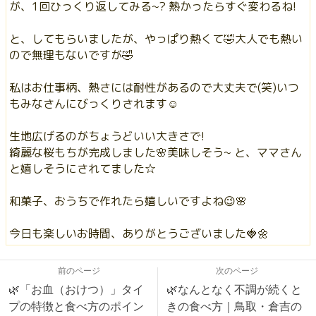
が、1回ひっくり返してみる~? 熱かったらすぐ変わるね!
と、してもらいましたが、やっぱり熱くて🤣大人でも熱い
ので無理もないですが🤣
私はお仕事柄、熱さには耐性があるので大丈夫で(笑)いつ
もみなさんにびっくりされます☺️
生地広げるのがちょうどいい大きさで!
綺麗な桜もちが完成しました🌸美味しそう~ と、ママさん
と嬉しそうにされてました☆
和菓子、おうちで作れたら嬉しいですよね😉🌸
今日も楽しいお時間、ありがとうございました🍓🌼
前のページ
次のページ
🌿「お血（おけつ）」タイ
🌿なんとなく不調が続くと
プの特徴と食べ方のポイン
きの食べ方｜鳥取・倉吉の