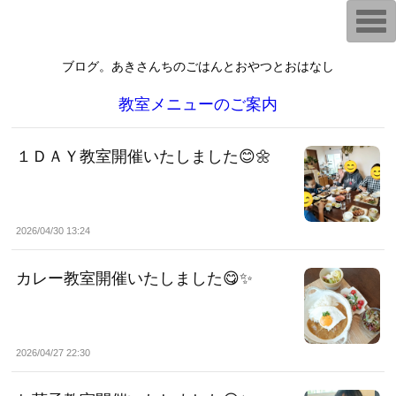
漢方 薬膳 養生 鳥取県 倉吉市 料理教室 レシピ販売
T
『あきさんちのごはんとおやつ』
〜家族がよろこぶ家庭料理とおやつ。〜
o
お菓子教室 初心者さん 料理教室 ハーブ ハーブティー 日本ハーブスイー
g
ツ協会
g
ブログ。あきさんちのごはんとおやつとおはなし
l
e
n
教室メニューのご案内
a
v
i
g
１ＤＡＹ教室開催いたしました😊🌼
a
t
i
o
n
2026/04/30 13:24
カレー教室開催いたしました😋✨
2026/04/27 22:30